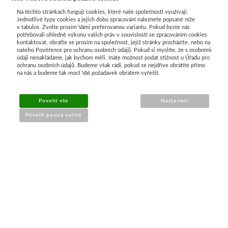
Na těchto stránkách fungují cookies, které naše společnosti využívají.
Jednotlivé typy cookies a jejich dobu zpracování naleznete popsané níže
v tabulce. Zvolte prosím Vámi preferovanou variantu. Pokud byste nás
potřebovali ohledně výkonu vašich práv v souvislosti se zpracováním cookies
kontaktovat, obraťte se prosím na společnost, jejíž stránky procházíte, nebo na
našeho Pověřence pro ochranu osobních údajů. Pokud si myslíte, že s osobními
Průvodce nákupem
údaji nenakládáme, jak bychom měli, máte možnost podat stížnost u Úřadu pro
ochranu osobních údajů. Budeme však rádi, pokud se nejdříve obrátíte přímo
na nás a budeme tak moct Váš požadavek obratem vyřešit.
UŽITEČNÉ INFORMACE
Povolit vše
Nastavení
➔
Jak nakupovat
Povolit pouze nutné
➔
Doprava a platba
➔
Obchodní podmínky
➔
Reklamace a vrácení
➔
Ochrana údajů (GDPR)
➔
Přístupnost webu