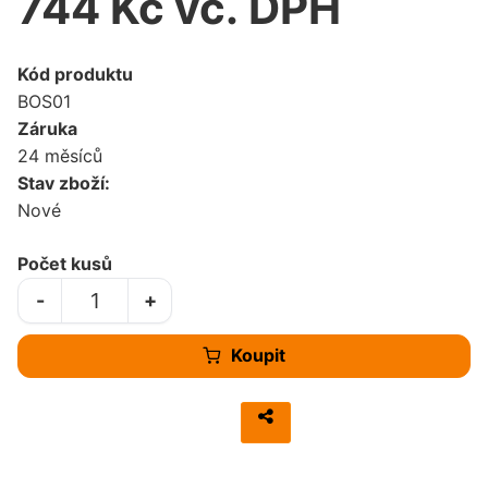
744 Kč vč. DPH
Kód produktu
BOS01
Záruka
24 měsíců
Stav zboží:
Nové
Počet kusů
-
+
Koupit